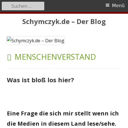
Suchen
Primäres
Menü
nach:
Menü
Springe
Schymczyk.de – Der Blog
zum
Inhalt
SCHLAGWORT:
MENSCHENVERSTAND
Was ist bloß los hier?
Eine Frage die sich mir stellt wenn ich
die Medien in diesem Land lese/sehe.