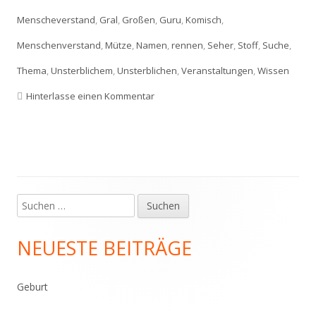
Menscheverstand
,
Gral
,
Großen
,
Guru
,
Komisch
,
Menschenverstand
,
Mütze
,
Namen
,
rennen
,
Seher
,
Stoff
,
Suche
,
Thema
,
Unsterblichem
,
Unsterblichen
,
Veranstaltungen
,
Wissen
zu Die Mütze der Erleuchtung
Hinterlasse einen Kommentar
Suchen
Haupt-
nach:
Seitenleiste
NEUESTE BEITRÄGE
Geburt