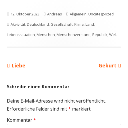
Veröffentlicht
Autor
Kategorien
12. Oktober 2023
Andreas
Allgemein
,
Uncategorized
am
Schlagwörter
Akvivität
,
Deutschland
,
Gesellschaft
,
Klima
,
Land
,
Lebenssituation
,
Menschen
,
Menschenverstand
,
Republik
,
Welt
Vorheriger
Nächster
Liebe
Geburt
Beitragsnavigation
Beitrag:
Beitrag
Schreibe einen Kommentar
Deine E-Mail-Adresse wird nicht veröffentlicht.
Erforderliche Felder sind mit
*
markiert
Kommentar
*