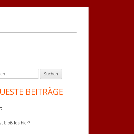
en
upt-
tenleiste
UESTE BEITRÄGE
t
st bloß los hier?