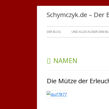
Springe
Schymczyk.de – Der 
zum
Inhalt
Primäres
DER BLOG
UND ALLES AUSSER DEM B
Menü
SCHLAGWORT:
NAMEN
Die Mütze der Erleu