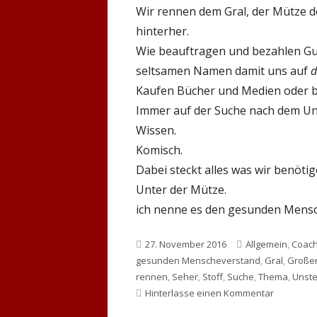
Wir rennen dem Gral, der Mütze 
hinterher.
Wie beauftragen und bezahlen Gur
seltsamen Namen damit uns auf
d
Kaufen Bücher und Medien oder 
Immer auf der Suche nach dem Un
Wissen.
Komisch.
Dabei steckt alles was wir benöti
Unter der Mütze.
ich nenne es den gesunden Mens
Veröffentlicht
Kategorien
27. November 2016
Allgemein
,
Coach
am
gesunden Menscheverstand
,
Gral
,
Große
rennen
,
Seher
,
Stoff
,
Suche
,
Thema
,
Unste
zu Die Mü
Hinterlasse einen Kommentar