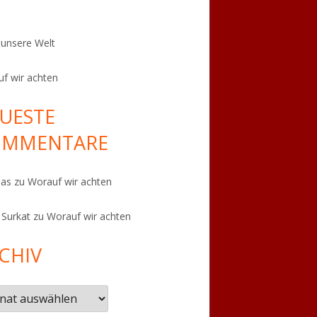
t unsere Welt
f wir achten
UESTE
OMMENTARE
eas
zu
Worauf wir achten
 Surkat
zu
Worauf wir achten
CHIV
iv