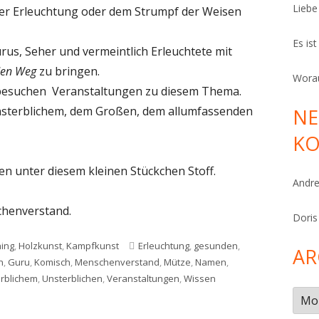
Liebe
der Erleuchtung oder dem Strumpf der Weisen
Es is
us, Seher und vermeintlich Erleuchtete mit
en Weg
zu bringen.
Worau
besuchen Veranstaltungen zu diesem Thema.
sterblichem, dem Großen, dem allumfassenden
NE
K
gen unter diesem kleinen Stückchen Stoff.
Andr
chenverstand.
Doris
Schlagwörter
ing
,
Holzkunst
,
Kampfkunst
Erleuchtung
,
gesunden
,
AR
n
,
Guru
,
Komisch
,
Menschenverstand
,
Mütze
,
Namen
,
rblichem
,
Unsterblichen
,
Veranstaltungen
,
Wissen
tze der Erleuchtung
Arch