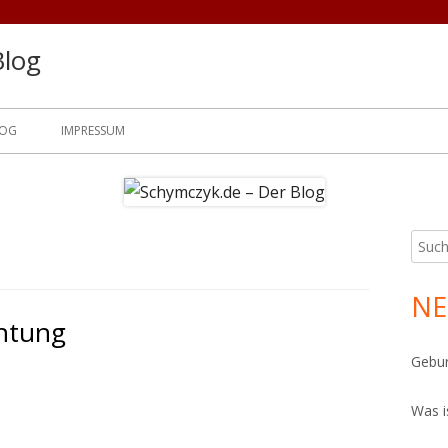
Blog
LOG
IMPRESSUM
Such
Ha
nach:
Sei
NE
chtung
Gebur
Was i