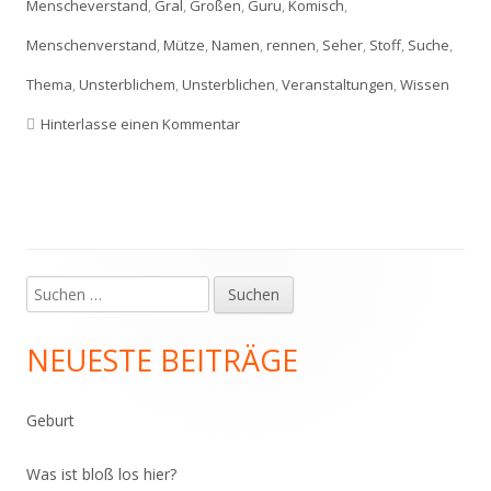
Menscheverstand
,
Gral
,
Großen
,
Guru
,
Komisch
,
Menschenverstand
,
Mütze
,
Namen
,
rennen
,
Seher
,
Stoff
,
Suche
,
Thema
,
Unsterblichem
,
Unsterblichen
,
Veranstaltungen
,
Wissen
zu Die Mütze der Erleuchtung
Hinterlasse einen Kommentar
Suchen
Haupt-
nach:
Seitenleiste
NEUESTE BEITRÄGE
Geburt
Was ist bloß los hier?