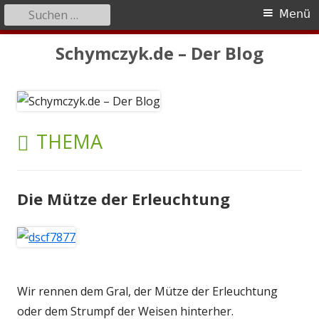
Suchen
Primäres
Menü
nach:
Menü
Springe
Schymczyk.de – Der Blog
zum
Inhalt
SCHLAGWORT:
THEMA
Die Mütze der Erleuchtung
Wir rennen dem Gral, der Mütze der Erleuchtung
oder dem Strumpf der Weisen hinterher.