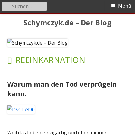
Suchen
Primäres
Menü
nach:
Menü
Springe
Schymczyk.de – Der Blog
zum
Inhalt
SCHLAGWORT:
REEINKARNATION
Warum man den Tod verprügeln
kann.
Weil das Leben einzigartig und eben meiner