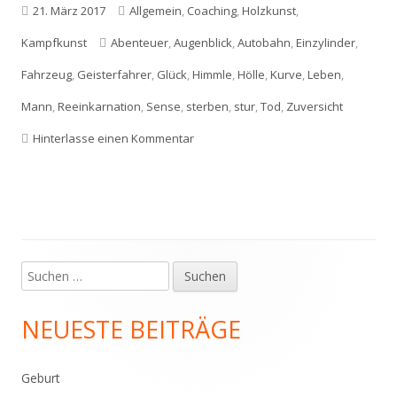
Veröffentlicht
Kategorien
21. März 2017
Allgemein
,
Coaching
,
Holzkunst
,
am
Schlagwörter
Kampfkunst
Abenteuer
,
Augenblick
,
Autobahn
,
Einzylinder
,
Fahrzeug
,
Geisterfahrer
,
Glück
,
Himmle
,
Hölle
,
Kurve
,
Leben
,
Mann
,
Reeinkarnation
,
Sense
,
sterben
,
stur
,
Tod
,
Zuversicht
zu Warum man den Tod verprügeln k
Hinterlasse einen Kommentar
Suchen
Haupt-
nach:
Seitenleiste
NEUESTE BEITRÄGE
Geburt