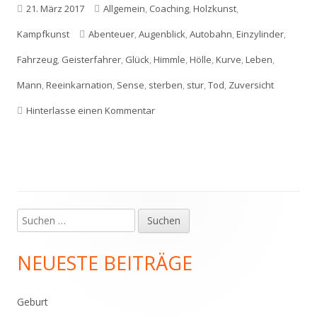
Veröffentlicht
Kategorien
21. März 2017
Allgemein
,
Coaching
,
Holzkunst
,
am
Schlagwörter
Kampfkunst
Abenteuer
,
Augenblick
,
Autobahn
,
Einzylinder
,
Fahrzeug
,
Geisterfahrer
,
Glück
,
Himmle
,
Hölle
,
Kurve
,
Leben
,
Mann
,
Reeinkarnation
,
Sense
,
sterben
,
stur
,
Tod
,
Zuversicht
zu Warum man den Tod verprügeln k
Hinterlasse einen Kommentar
Suchen
Haupt-
nach:
Seitenleiste
NEUESTE BEITRÄGE
Geburt