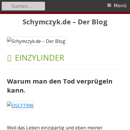
Suchen
Primäres
Menü
nach:
Menü
Springe
Schymczyk.de – Der Blog
zum
Inhalt
SCHLAGWORT:
EINZYLINDER
Warum man den Tod verprügeln
kann.
Weil das Leben einzigartig und eben meiner