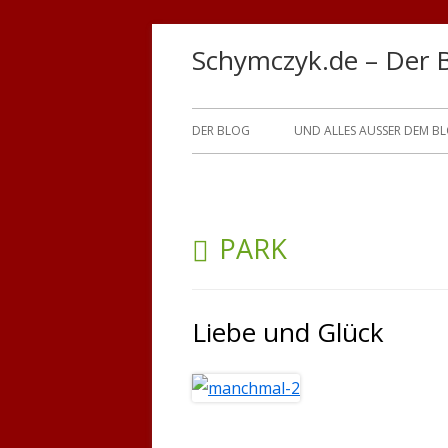
Springe
Schymczyk.de – Der 
zum
Inhalt
Primäres
DER BLOG
UND ALLES AUSSER DEM B
Menü
SCHLAGWORT:
PARK
Liebe und Glück