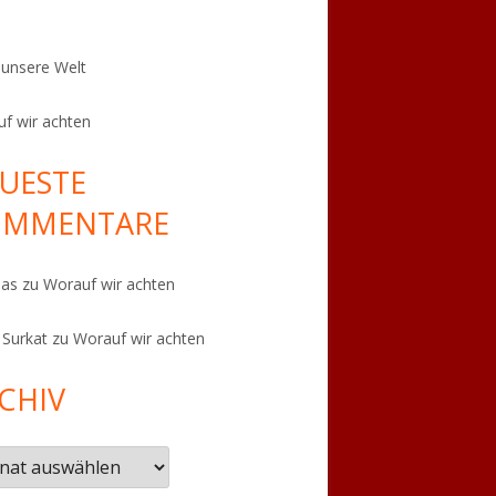
t unsere Welt
f wir achten
UESTE
OMMENTARE
eas
zu
Worauf wir achten
 Surkat
zu
Worauf wir achten
CHIV
iv