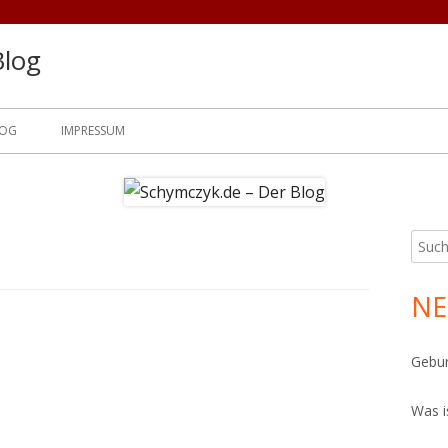
Blog
LOG
IMPRESSUM
Such
Ha
nach:
Sei
NE
Gebur
Was i