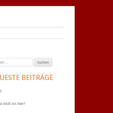
en
upt-
tenleiste
UESTE BEITRÄGE
t
st bloß los hier?