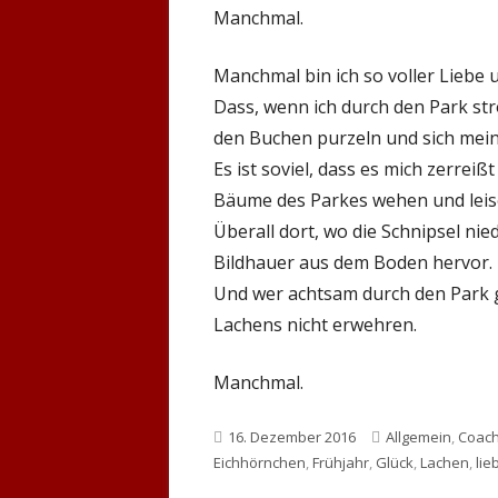
Manchmal.
Manchmal bin ich so voller Liebe u
Dass, wenn ich durch den Park st
den Buchen purzeln und sich mein
Es ist soviel, dass es mich zerreiß
Bäume des Parkes wehen und leise
Überall dort, wo die Schnipsel ni
Bildhauer aus dem Boden hervor.
Und wer achtsam durch den Park ge
Lachens nicht erwehren.
Manchmal.
Veröffentlicht
Kategorien
16. Dezember 2016
Allgemein
,
Coach
am
Eichhörnchen
,
Frühjahr
,
Glück
,
Lachen
,
lie