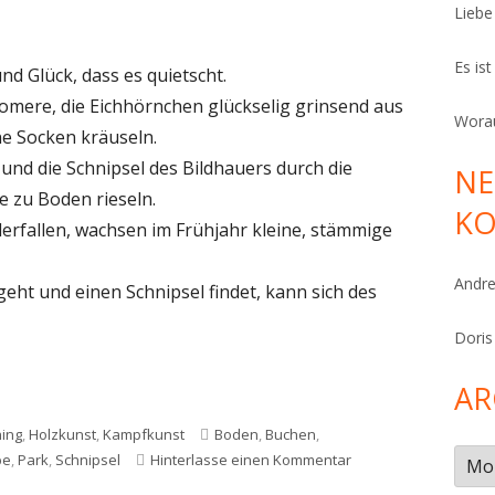
Liebe
Es is
nd Glück, dass es quietscht.
romere, die Eichhörnchen glückselig grinsend aus
Worau
e Socken kräuseln.
t und die Schnipsel des Bildhauers durch die
NE
 zu Boden rieseln.
K
ederfallen, wachsen im Frühjahr kleine, stämmige
Andr
ht und einen Schnipsel findet, kann sich des
Doris
AR
Schlagwörter
ing
,
Holzkunst
,
Kampfkunst
Boden
,
Buchen
,
Arch
zu Liebe und Glück
be
,
Park
,
Schnipsel
Hinterlasse einen Kommentar