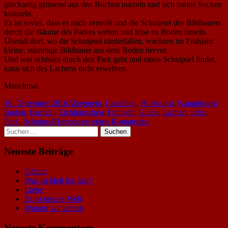
glückselig grinsend aus den Buchen purzeln und sich meine Socken
kräuseln.
Es ist soviel, dass es mich zerreißt und die Schnipsel des Bildhauers
durch die Bäume des Parkes wehen und leise zu Boden rieseln.
Überall dort, wo die Schnipsel niederfallen, wachsen im Frühjahr
kleine, stämmige Bildhauer aus dem Boden hervor.
Und wer achtsam durch den Park geht und einen Schnipsel findet,
kann sich des Lachens nicht erwehren.
Manchmal.
Veröffentlicht
Kategorien
Sch
16. Dezember 2016
Allgemein
,
Coaching
,
Holzkunst
,
Kampfkunst
am
Boden
,
Buchen
,
Eichhörnchen
,
Frühjahr
,
Glück
,
Lachen
,
liebe
,
zu
Park
,
Schnipsel
Hinterlasse einen Kommentar
Haupt-
Suchen
Liebe
nach:
und
Seitenleiste
Glück
Neueste Beiträge
Geburt
Was ist bloß los hier?
Liebe
Es ist unsere Welt
Worauf wir achten
Neueste Kommentare