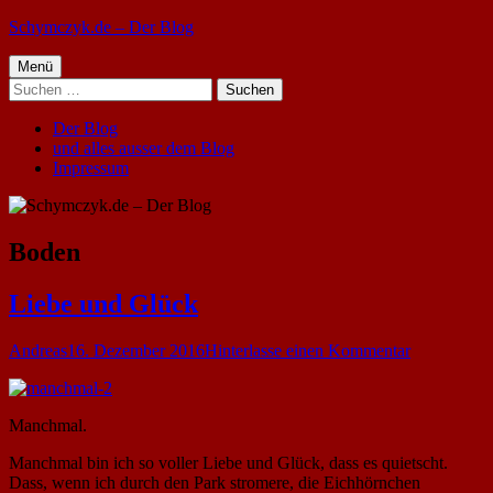
Springe
Schymczyk.de – Der Blog
zum
Primäres
Inhalt
Menü
Suchen
Menü
nach:
Der Blog
und alles ausser dem Blog
Impressum
Schlagwort:
Boden
Liebe und Glück
Autor
Veröffentlicht
zu
Andreas
16. Dezember 2016
Hinterlasse einen Kommentar
am
Liebe
und
Glück
Manchmal.
Manchmal bin ich so voller Liebe und Glück, dass es quietscht.
Dass, wenn ich durch den Park stromere, die Eichhörnchen