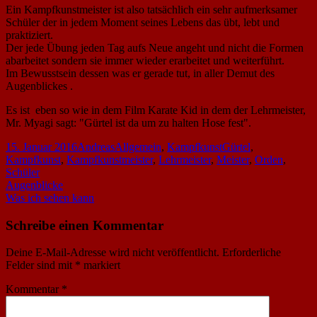
Ein Kampfkunstmeister ist also tatsächlich ein sehr aufmerksamer
Schüler der in jedem Moment seines Lebens das übt, lebt und
praktiziert.
Der jede Übung jeden Tag aufs Neue angeht und nicht die Formen
abarbeitet sondern sie immer wieder erarbeitet und weiterführt.
Im Bewusstsein dessen was er gerade tut, in aller Demut des
Augenblickes .
Es ist eben so wie in dem Film Karate Kid in dem der Lehrmeister,
Mr. Myagi sagt: "Gürtel ist da um zu halten Hose fest".
Veröffentlicht
Autor
Kategorien
Schlagwörter
15. Januar 2016
Andreas
Allgemein
,
Kampfkunst
Gürtel
,
am
Kampfkunst
,
Kampfkunstmeister
,
Lehrmeister
,
Meister
,
Orden
,
Schüler
Beitragsnavigation
Vorheriger
Augenblicke
Beitrag:
Nächster
Was ich sehen kann
Beitrag
Schreibe einen Kommentar
Deine E-Mail-Adresse wird nicht veröffentlicht.
Erforderliche
Felder sind mit
*
markiert
Kommentar
*