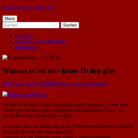
Springe
Schymczyk.de – Der Blog
zum
Primäres
Inhalt
Menü
Suchen
Menü
nach:
Der Blog
und alles ausser dem Blog
Impressum
Warum es bei mir keine Orden gibt
Autor
Veröffentlicht
zu
Andreas
15. Januar 2016
Hinterlasse einen Kommentar
am
Warum
es
bei
Warum es für mich keine Auszeichnungen, Spangen, Orden oder
mir
Gürtel gibt hat einen ganz einfachen und plausiblen Grund: Es
keine
macht für mich einfach keinen Sinn.
Orden
gibt
Es bezieht sich auf Dinge die in der Vergangenheit liegen und keine
Aussage über da sind was aktuell ist.
Nehmen wir als Beispiel dafür einen Handwerksmeister.