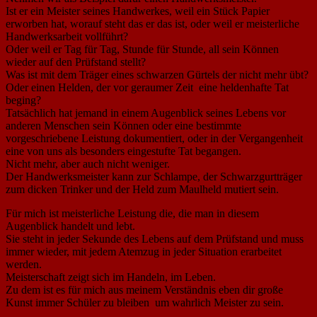
Ist er ein Meister seines Handwerkes, weil ein Stück Papier
erworben hat, worauf steht das er das ist, oder weil er meisterliche
Handwerksarbeit vollführt?
Oder weil er Tag für Tag, Stunde für Stunde, all sein Können
wieder auf den Prüfstand stellt?
Was ist mit dem Träger eines schwarzen Gürtels der nicht mehr übt?
Oder einen Helden, der vor geraumer Zeit eine heldenhafte Tat
beging?
Tatsächlich hat jemand in einem Augenblick seines Lebens vor
anderen Menschen sein Können oder eine bestimmte
vorgeschriebene Leistung dokumentiert, oder in der Vergangenheit
eine von uns als besonders eingestufte Tat begangen.
Nicht mehr, aber auch nicht weniger.
Der Handwerksmeister kann zur Schlampe, der Schwarzgurtträger
zum dicken Trinker und der Held zum Maulheld mutiert sein.
Für mich ist meisterliche Leistung die, die man in diesem
Augenblick handelt und lebt.
Sie steht in jeder Sekunde des Lebens auf dem Prüfstand und muss
immer wieder, mit jedem Atemzug in jeder Situation erarbeitet
werden.
Meisterschaft zeigt sich im Handeln, im Leben.
Zu dem ist es für mich aus meinem Verständnis eben dir große
Kunst immer Schüler zu bleiben um wahrlich Meister zu sein.