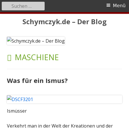
Suchen
Primäres
Menü
nach:
Menü
Springe
Schymczyk.de – Der Blog
zum
Inhalt
SCHLAGWORT:
MASCHIENE
Was für ein Ismus?
Ismüsser
Verkehrt man in der Welt der Kreationen und der