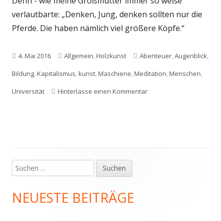
Denn - wie meine Großmutter immer so weise
verlautbarte: „Denken, Jung, denken sollten nur die
Pferde. Die haben nämlich viel größere Köpfe.“
Veröffentlicht
Kategorien
Schlagwörter
4. Mai 2016
Allgemein
,
Holzkunst
Abenteuer
,
Augenblick
,
am
Bildung
,
Kapitalismus
,
kunst
,
Maschiene
,
Meditation
,
Menschen
,
zu Was für ein Ismus?
Universität
Hinterlasse einen Kommentar
Suchen
Haupt-
nach:
Seitenleiste
NEUESTE BEITRÄGE