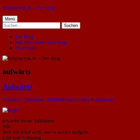
Springe
Schymczyk.de – Der Blog
zum
Primäres
Inhalt
Menü
Suchen
Menü
nach:
Der Blog
und alles ausser dem Blog
Impressum
Schlagwort:
aufwärts
Aufwärts
Autor
Veröffentlicht
zu
Andreas
1. Dezember 2016
Hinterlasse einen Kommentar
am
Aufwärts
Ich liebe meine Talfahrten.
Alle.
Weil ich dabei weiß, das es wieder raufgeht.
Und hole Schwung ...