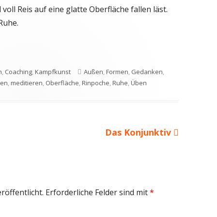
ll Reis auf eine glatte Oberfläche fallen läst.
Ruhe.
en
Schlagwörter
n
,
Coaching
,
Kampfkunst
Außen
,
Formen
,
Gedanken
,
ben
,
meditieren
,
Oberfläche
,
Rinpoche
,
Ruhe
,
Üben
Nächster
Das Konjunktiv
Beitrag
röffentlicht.
Erforderliche Felder sind mit
*