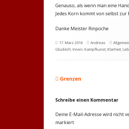
Genauso, als wenn man eine Hand vo
Jedes Korn kommt von selbst zur 
Danke Meister Rinpoche
Veröffentlicht
Autor
Kategori
17. März 2016
Andreas
Allgemei
am
Glücklich
,
Innen
,
Kampfkunst
,
Klarheit
,
Le
Vorheriger
Grenzen
Beitragsnavigation
Beitrag:
Schreibe einen Kommentar
Deine E-Mail-Adresse wird nicht ve
markiert