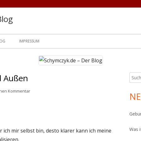
Blog
LOG
IMPRESSUM
d Außen
Such
Ha
nach:
Sei
zu Klarheit im Innen und Außen
einen Kommentar
NE
Gebur
Was i
r ich mir selbst bin, desto klarer kann ich meine
isieren.