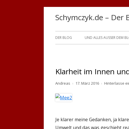
Springe
Schymczyk.de – Der 
zum
Inhalt
Primäres
DER BLOG
UND ALLES AUSSER DEM B
Menü
Klarheit im Innen un
Autor
Veröffentlicht
Andreas
17. März 2016
Hinterlasse 
am
Je klarer meine Gedanken, ja klare
Umwelt und das was geschieht real