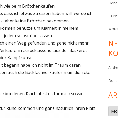
Liebe
ich wie beim Brötchenkaufen.
, dass ich etwas zu essen haben will, werde ich
Es is
ck, aber keine Brötchen bekommen.
e Formen benutze um Klarheit in meinem
Worau
t jedem selbst überlassen.
NE
mich einen Weg gefunden und gehe nicht mehr
Verkäuferin zurücklassend, aus der Bäckerei.
K
 der Kampfkunst.
mit begann habe ich nicht im Traum daran
Andr
ben auch die Backfachverkäuferin um die Ecke
Doris
AR
rbundenen Klarheit ist es für mich so wie
zur Ruhe kommen und ganz natürlich ihren Platz
Arch