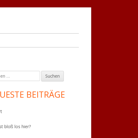
en
upt-
tenleiste
UESTE BEITRÄGE
t
st bloß los hier?