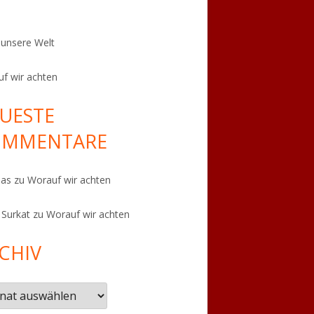
t unsere Welt
f wir achten
UESTE
OMMENTARE
eas
zu
Worauf wir achten
 Surkat
zu
Worauf wir achten
CHIV
iv