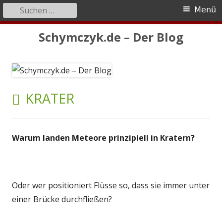
Suchen
Primäres
Menü
nach:
Menü
Springe
Schymczyk.de – Der Blog
zum
Inhalt
SCHLAGWORT:
KRATER
Warum landen Meteore prinzipiell in Kratern?
Oder wer positioniert Flüsse so, dass sie immer unter
einer Brücke durchfließen?