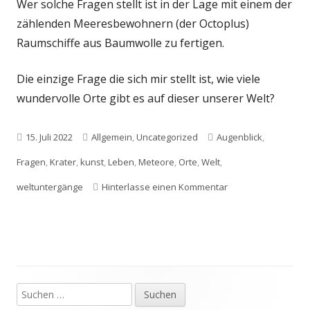
Wer solche Fragen stellt ist in der Lage mit einem der
zählenden Meeresbewohnern (der Octoplus)
Raumschiffe aus Baumwolle zu fertigen.
Die einzige Frage die sich mir stellt ist, wie viele
wundervolle Orte gibt es auf dieser unserer Welt?
Veröffentlicht
Kategorien
Schlagwörter
15. Juli 2022
Allgemein
,
Uncategorized
Augenblick
,
am
Fragen
,
Krater
,
kunst
,
Leben
,
Meteore
,
Orte
,
Welt
,
zu
weltuntergänge
Hinterlasse einen Kommentar
Suchen
Haupt-
nach: