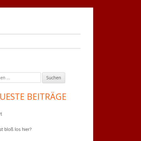
en
upt-
tenleiste
UESTE BEITRÄGE
t
st bloß los hier?