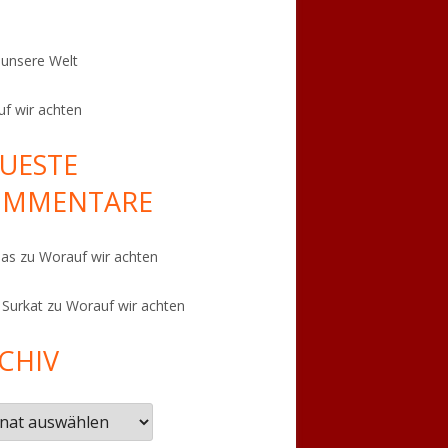
t unsere Welt
f wir achten
UESTE
OMMENTARE
eas
zu
Worauf wir achten
 Surkat
zu
Worauf wir achten
CHIV
iv