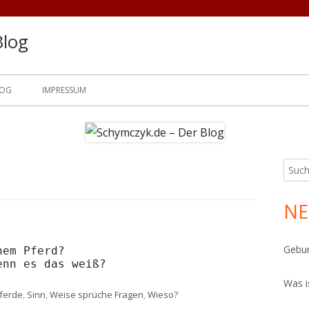
Blog
LOG
IMPRESSUM
Such
Ha
nach:
Sei
NE
Gebur
em Pferd?

Was i
rter
ferde
,
Sinn
,
Weise sprüche Fragen
,
Wieso?