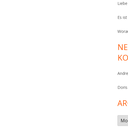
Liebe
Es is
Worau
NE
K
Andr
Doris
AR
Arch