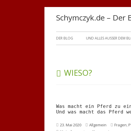
Springe
Schymczyk.de – Der 
zum
Inhalt
Primäres
DER BLOG
UND ALLES AUSSER DEM B
Menü
SCHLAGWORT:
WIESO?
Was macht ein Pferd zu ein
Veröffentlicht
Kategorien
Schlagwö
23. Mai 2020
Allgemein
Fragen
,
P