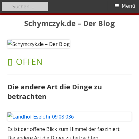
Suchen
Primäres
Menü
nach:
Menü
Springe
Schymczyk.de – Der Blog
zum
Inhalt
SCHLAGWORT:
OFFEN
Die andere Art die Dinge zu
betrachten
Es ist der offene Blick zum Himmel der fasziniert.
Die andere Art die Dinge zu betrachten.