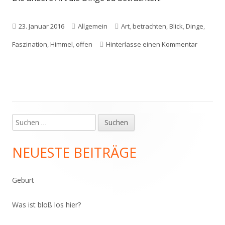
Veröffentlicht
Kategorien
Schlagwörter
23. Januar 2016
Allgemein
Art
,
betrachten
,
Blick
,
Dinge
,
am
zu Die an
Faszination
,
Himmel
,
offen
Hinterlasse einen Kommentar
Suchen
Haupt-
nach:
Seitenleiste
NEUESTE BEITRÄGE
Geburt
Was ist bloß los hier?