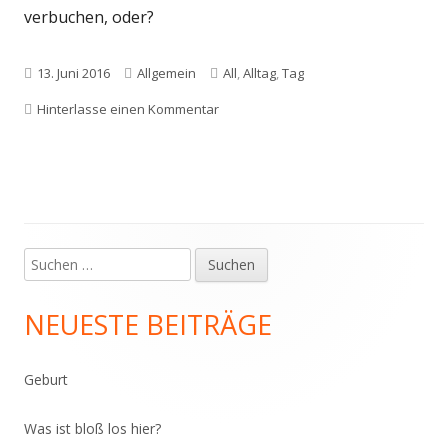
verbuchen, oder?
Veröffentlicht
Kategorien
Schlagwörter
13. Juni 2016
Allgemein
All
,
Alltag
,
Tag
am
zu Ein Tag im All ist kein Alltag
Hinterlasse einen Kommentar
Suchen
Haupt-
nach:
Seitenleiste
NEUESTE BEITRÄGE
Geburt
Was ist bloß los hier?